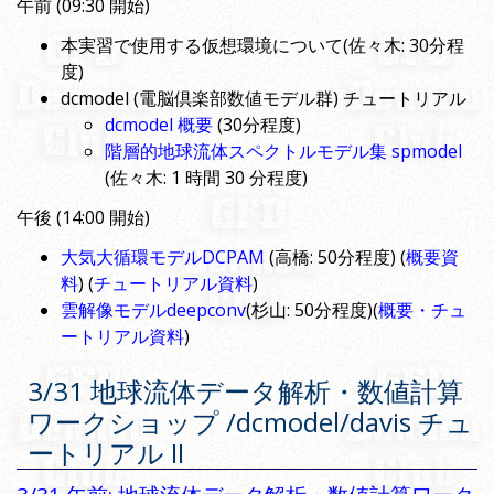
午前 (09:30 開始)
本実習で使用する仮想環境について(佐々木: 30分程
度)
dcmodel (電脳倶楽部数値モデル群) チュートリアル
dcmodel 概要
(30分程度)
階層的地球流体スペクトルモデル集 spmodel
(佐々木: 1 時間 30 分程度)
午後 (14:00 開始)
大気大循環モデルDCPAM
(高橋: 50分程度) (
概要資
料
) (
チュートリアル資料
)
雲解像モデルdeepconv
(杉山: 50分程度)(
概要・チュ
ートリアル資料
)
3/31 地球流体データ解析・数値計算
ワークショップ /dcmodel/davis チュ
ートリアル II