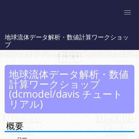
Togg
navi
地球流体データ解析・数値計算ワークショッ
プ
地球流体データ解析・数値
計算ワークショップ
(dcmodel/davis チュート
リアル)
概要