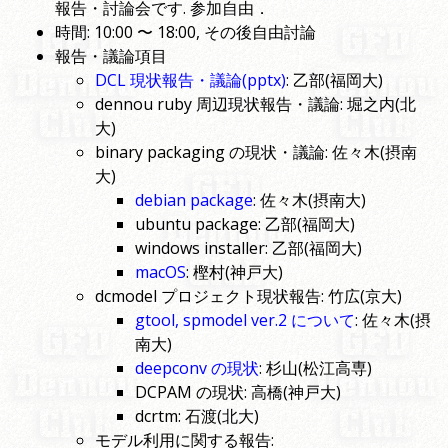
報告・討論会です. 参加自由．
時間: 10:00 〜 18:00, その後自由討論
報告・議論項目
DCL 現状報告・議論(pptx)
: 乙部(福岡大)
dennou ruby 周辺現状報告・議論: 堀之内(北
大)
binary packaging の現状・議論: 佐々木(摂南
大)
debian package
: 佐々木(摂南大)
ubuntu package: 乙部(福岡大)
windows installer: 乙部(福岡大)
macOS
: 樫村(神戸大)
dcmodel プロジェクト現状報告: 竹広(京大)
gtool, spmodel ver.2 について
: 佐々木(摂
南大)
deepconv の現状
: 杉山(松江高専)
DCPAM の現状: 高橋(神戸大)
dcrtm: 石渡(北大)
モデル利用に関する報告: