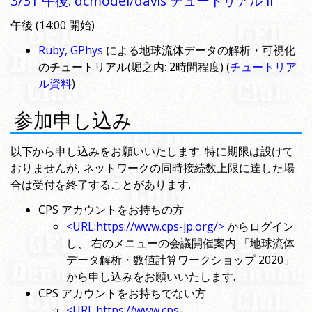
3/31 午後: dcmodel/davis チュートリアル II
午後 (14:00 開始)
Ruby, GPhys
による地球流体データの解析・可視化
のチュートリアル(堀之内: 2時間程度) (
チュートリア
ル資料
)
参加申し込み
以下から申し込みをお願いいたします. 特に期限は設けて
おりませんが, ネットワークの同時接続数上限に達した場
合は受付を終了することがあります.
CPS アカウントをお持ちの方
<URL:https://www.cps-jp.org/>
からログイン
し、 右のメニューの会議開催案内 「地球流体
データ解析・数値計算ワークショップ 2020」
から申し込みをお願いいたします.
CPS アカウントをお持ちでない方
<URL:https://www.cps-