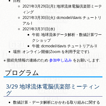
日程
2021年3月29日(月): 地球流体電脳倶楽部ミーテ
ィング
2021年3月30日(火): dcmodel/davis チュートリ
アル I
2021年3月31日(水)
午前: 地球流体データ解析・数値計算ワー
クショップ
午後: dcmodel/davis チュートリアル II
場所: オンライン開催(Zoom を利用予定です).
※ 接続先情報の連絡のため
参加申し込み
をお願いします.
プログラム
3/29 地球流体電脳倶楽部ミーティン
グ
数値計算・データ解析にかかわる取り組みに関する