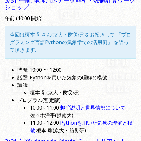
3/31 午前: 地球流体データ解析・数値計算ワーク
ショップ
午前 (10:00 開始)
今回は榎本 剛さん(京大・防災研)をお招きして 「プロ
グラミング言語Pythonの気象学での活用例」 を語っ
て頂きます.
時間: 10:00 〜 12:00
話題: Pythonを用いた気象の理解と模倣
講師:
榎本 剛(京大・防災研)
プログラム(暫定版)
10:00 - 11:00
趣旨説明と世界情勢について
佐々木洋平(摂南大)
11:00 - 12:00
Pythonを用いた気象の理解と模
倣
榎本 剛(京大・防災研)