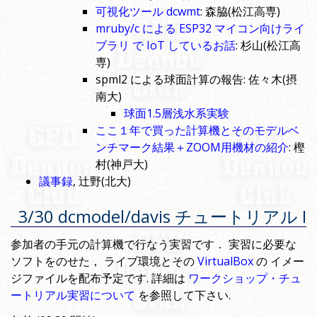
可視化ツール dcwmt
: 森脇(松江高専)
mruby/c による ESP32 マイコン向けライ
ブラリ で IoT しているお話
: 杉山(松江高
専)
spml2 による球面計算の報告: 佐々木(摂
南大)
球面1.5層浅水系実験
ここ１年で買った計算機とそのモデルベ
ンチマーク結果＋ZOOM用機材の紹介
: 樫
村(神戸大)
議事録
, 辻野(北大)
3/30 dcmodel/davis チュートリアル I
参加者の手元の計算機で行なう実習です． 実習に必要な
ソフトをのせた， ライブ環境とその
VirtualBox
の イメー
ジファイルを配布予定です. 詳細は
ワークショップ・チュ
ートリアル実習について
を参照して下さい.